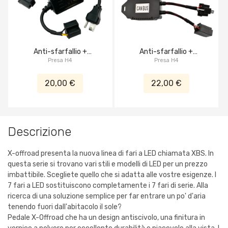
Anti-sfarfallio +
Anti-sfarfallio +
imbracatura decoder
Presa H4
imbracatura decoder
Presa H4
CAN-bus priva di errori
CAN-bus priva di errori
20,00 €
22,00 €
Descrizione
X-offroad presenta la nuova linea di fari a LED chiamata XBS. In
questa serie si trovano vari stili e modelli di LED per un prezzo
imbattibile. Scegliete quello che si adatta alle vostre esigenze. I
7 fari a LED sostituiscono completamente i 7 fari di serie. Alla
ricerca di una soluzione semplice per far entrare un po' d'aria
tenendo fuori dall'abitacolo il sole?
Pedale X-Offroad che ha un design antiscivolo, una finitura in