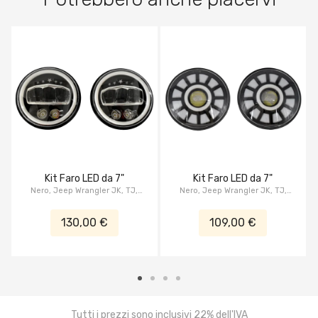
Kit Faro LED da 7"
Kit Faro LED da 7"
Nero, Jeep Wrangler JK, TJ,
Nero, Jeep Wrangler JK, TJ,
CJ's, serie XBS, Star
CJ's, serie XBS, Dart
130,00 €
109,00 €
Tutti i prezzi sono inclusivi 22% dell'IVA