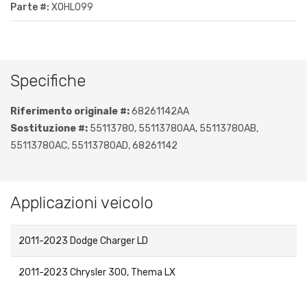
Parte #:
XOHL099
Specifiche
Riferimento originale #:
68261142AA
Sostituzione #:
55113780, 55113780AA, 55113780AB,
55113780AC, 55113780AD, 68261142
Applicazioni veicolo
2011-2023 Dodge Charger LD
2011-2023 Chrysler 300, Thema LX