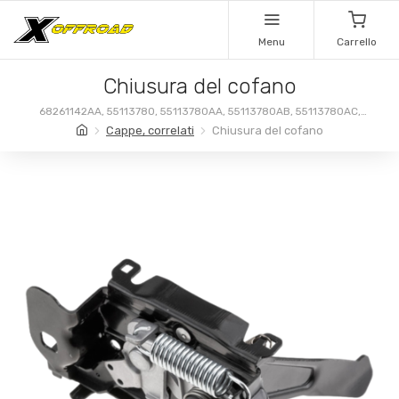
Menu
Carrello
Chiusura del cofano
68261142AA, 55113780, 55113780AA, 55113780AB, 55113780AC,
55113780AD, 68261142
Cappe, correlati
Chiusura del cofano